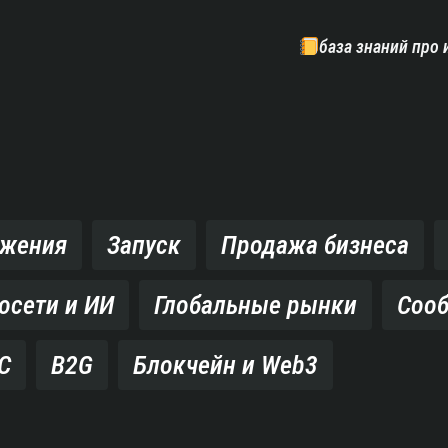
база знаний про 
ожения
Запуск
Продажа бизнеса
осети и ИИ
Глобальные рынки
Соо
C
B2G
Блокчейн и Web3