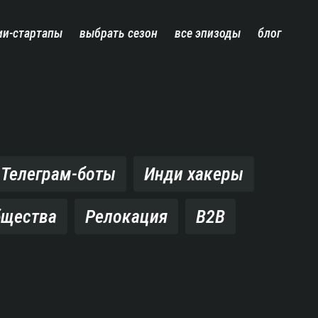
ии-стартапы
выбрать сезон
все эпизоды
блог
Телеграм-боты
Инди хакеры
бщества
Релокация
B2B