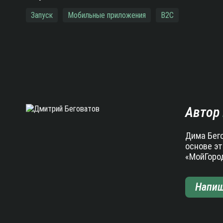
Запуск
Мобильные приложения
B2C
Пагинация
записей
Автор
Дима Бего
основе эт
«МойГород
Напиш