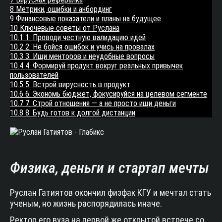
8
Метрики, ошибки и анбординг
9
Финансовые показатели и планы на будущее
10
Ключевые советы от Руслана
10.1
1. Проводи честную валидацию идей
10.2
2. Не бойся ошибок и учись на провалах
10.3
3. Ищи менторов и неудобные вопросы
10.4
4. Формируй продукт вокруг реальных привычек
пользователей
10.5
5. Встрой вирусность в продукт
10.6
6. Экономь бюджет, фокусируйся на целевом сегменте
10.7
7. Строй отношения — а не просто ищи деньги
10.8
8. Будь готов к долгой дистанции
Физика, деньги и стартап мечты
Руслан Гатиятов окончил физфак КГУ и мечтал стать
ученым, но жизнь распорядилась иначе.
Ректор его вуза на первой же открытой встрече со