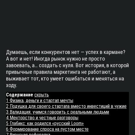
Думаешь, если конкурентов нет — успех в кармане?
А вот и нет! Иногда рынок нужно не просто
завоевать, а… создать с нуля. Вот история, в которой
привычные правила маркетинга не работают, а
выживает тот, кто умеет ошибаться и меняться на
ходу.
Содержание
скрыть
1
Физика, деньги и стартап мечты
2
Подушка для своего стартапа вместо инвестиций в чужие
3
Валидация: учимся говорить с реальными людьми
4
Менторство и честные разговоры
5
Глабикс: как родился «русский Loom»
6
Формирование спроса на пустом месте
7
Вирусная рефералка